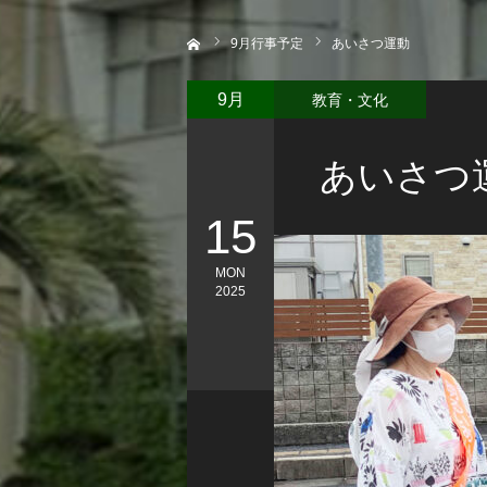
ホーム
9
月行事予定
あいさつ運動
教育・文化
9月
あいさつ
15
MON
2025