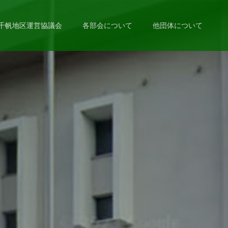
千帆地区運営協議会
各部会について
他団体について