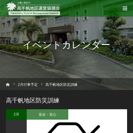
イベントカレンダー
ーム
2
月行事予定
高千帆地区防災訓練
高千帆地区防災訓練
安全・安心
2月